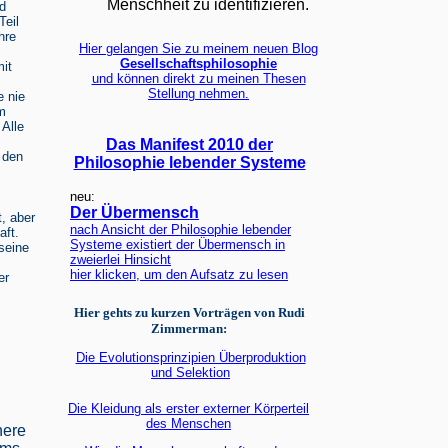
Menschheit zu identifizieren.
d
Teil
hre
Hier gelangen Sie zu meinem neuen Blog
Gesellschaftsphilosophie
mit
und können direkt zu meinen Thesen
Stellung nehmen.
e nie
em
Alle
Das Manifest 2010 der
 den
Philosophie lebender Systeme
neu:
Der Übermensch
, aber
nach Ansicht der Philosophie lebender
aft.
Systeme existiert der Übermensch in
seine
zweierlei Hinsicht
hier klicken, um den Aufsatz zu lesen
er
Hier gehts zu kurzen Vorträgen von Rudi
Zimmerman:
Die Evolutionsprinzipien Überproduktion
und Selektion
Die Kleidung als erster externer Körperteil
des Menschen
nere