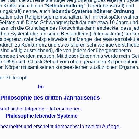
ne Kraft, die auf eine ständige Vergrößerung des eigenen Syst
n Kräfte, die ich nun “
Selbsterhaltung
” (Überlebenskraft) und
rungskraft) nenne, auch
lebende Systeme höherer Ordnung
taaten oder Religionsgemeinschaften, fiel mir erst später währe
eistes auf. Diese Schwangerschaft dauerte etwa 10 Jahre und
ss ich die Grundlage des Fortschritts darin entdeckte, dass je
chen Systemhöhe um seine Bestandteile (Untersysteme) konkurr
st begrenzt (wie beispielsweise die Menge der Wassermoleküle
adurch zu Konkurrenz und es existieren sehr wenige verschied
 sind völlig ausreichend), die von jedem der übergeordneten
erneuert werden müssen. Mit dieser Erkenntnis wurde mein Geis
ahr 1999 nach Christi Geburt vom oben genannten Körper entbu
en Körper mitsamt seinen körperexternen zusätzlichen Organen
er Philosoph
Im
 Philosophie des dritten Jahrtausends
sind bisher folgende Titel erschienen:
Philosophie lebender Systeme
 bearbeitet und erscheint demnächst in zweiter Auflage.