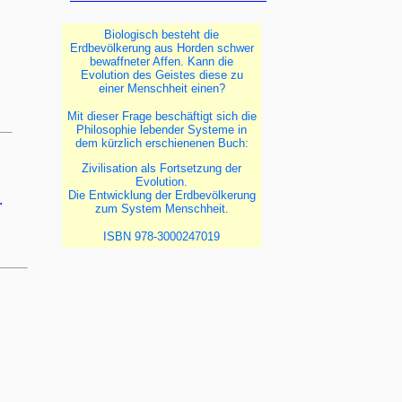
Biologisch besteht die
Erdbevölkerung aus Horden schwer
bewaffneter Affen. Kann die
Evolution des Geistes diese zu
einer Menschheit einen?
Mit dieser Frage beschäftigt sich die
Philosophie lebender Systeme in
dem kürzlich erschienenen Buch:
Zivilisation als Fortsetzung der
Evolution.
Die Entwicklung der Erdbevölkerung
.
zum System Menschheit.
ISBN 978-3000247019