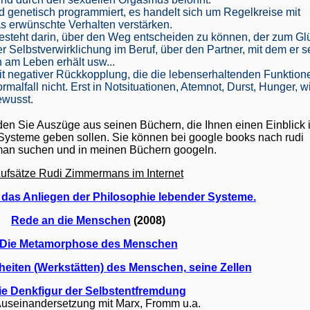
genetisch programmiert, es handelt sich um Regelkreise mit
as erwünschte Verhalten verstärken.
besteht darin, über den Weg entscheiden zu können, der zum Gl
er Selbstverwirklichung im Beruf, über den Partner, mit dem er s
 am Leben erhält usw...
t negativer Rückkopplung, die die lebenserhaltenden Funktion
malfall nicht. Erst in Notsituationen, Atemnot, Durst, Hunger, w
ewusst.
den Sie Auszüge aus seinen Büchern, die Ihnen einen Einblick 
Systeme geben sollen. Sie können bei google books nach rudi
an suchen und in meinen Büchern googeln.
ufsätze Rudi Zimmermans im Internet
 das Anliegen der Philosophie lebender Systeme.
Rede an die Menschen
(2008)
Die Metamorphose des Menschen
heiten (Werkstätten) des Menschen, seine Zellen
ie Denkfigur der Selbstentfremdung
Auseinandersetzung mit Marx, Fromm u.a.