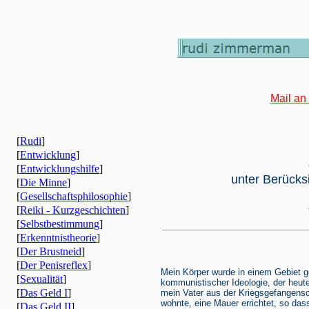
Mail an
[
Rudi
]
[
Entwicklung
]
[
Entwicklungshilfe
]
unter Berücks
[
Die Minne
]
[
Gesellschaftsphilosophie
]
[
Reiki - Kurzgeschichten
]
[
Selbstbestimmung
]
[
Erkenntnistheorie
]
[
Der Brustneid
]
[
Der Penisreflex
]
Mein Körper wurde in einem Gebiet g
[
Sexualität
]
kommunistischer Ideologie, der heute
[
Das Geld I
]
mein Vater aus der Kriegsgefangensch
wohnte, eine Mauer errichtet, so das
[
Das Geld II
]