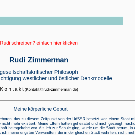
 Rudi schreiben? einfach hier klicken
Rudi Zimmerman
gesellschaftskritischer Philosoph
ichtigung westlicher und östlicher Denkmodelle
K o n t a k t
(Kontakt@rudi-zimmerman.de)
Meine körperliche Geburt
eboren, das zu diesem Zeitpunkt von der UdSSR besetzt war, einem Staat mi
 nicht mehr existiert. Meine Eltern hatten geheiratet und mich gezeugt, nac
aft heimgekehrt war. Als ich zur Schule ging, wurde um die Stadt herum, in 
s ich meine engsten Verwandten, die in der gleichen Stadt wohnten, nicht meh