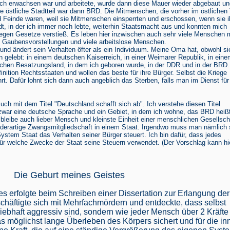
ch erwachsen war und arbeitete, wurde dann diese Mauer wieder abgebaut un
 östliche Stadtteil war dann BRD. Die Mitmenschen, die vorher im östlichen 
 Feinde waren, weil sie Mitmenschen einsperrten und erschossen, wenn sie i
tadt, in der ich immer noch lebte, weiterhin Staatsmacht aus und konnten mich
h gegen Gesetze verstieß. Es leben hier inzwischen auch sehr viele Menschen 
Gaubensvorstellungen und viele arbeitslose Menschen.
 und ändert sein Verhalten öfter als ein Individuum. Meine Oma hat, obwohl si
en gelebt: in einem deutschen Kaiserreich, in einer Weimarer Republik, in ein
schen Besatzungsland, in dem ich geboren wurde, in der DDR und in der BRD. 
inition Rechtsstaaten und wollen das beste für ihre Bürger. Selbst die Kriege
hrt. Dafür lohnt sich dann auch angeblich das Sterben, falls man im Dienst für
uch mit dem Titel "Deutschland schafft sich ab". Ich verstehe diesen Titel
 zwar eine deutsche Sprache und ein Gebiet, in dem ich wohne, das BRD heißt
 bleibe auch lieber Mensch und kleinste Einheit einer menschlichen Gesellsch
ne derartige Zwangsmitgliedschaft in einem Staat. Irgendwo muss man nämlich 
System Staat das Verhalten seiner Bürger steuert. Ich bin dafür, dass jedes
ür welche Zwecke der Staat seine Steuern verwendet. (Der Vorschlag kann hi
Die Geburt meines Geistes
s erfolgte beim Schreiben einer Dissertation zur Erlangung der
häftigte sich mit Mehrfachmördern und entdeckte, dass selbst
triebhaft aggressiv sind, sondern wie jeder Mensch über 2 Kräfte
das möglichst lange Überleben des Körpers sichert und für die in