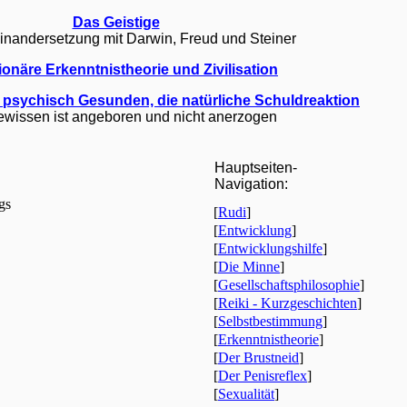
Das Geistige
inandersetzung mit Darwin, Freud und Steiner
ionäre Erkenntnistheorie und Zivilisation
psychisch Gesunden, die natürliche Schuldreaktion
wissen ist angeboren und nicht anerzogen
Hauptseiten-
Navigation:
gs
[
Rudi
]
[
Entwicklung
]
[
Entwicklungshilfe
]
[
Die Minne
]
[
Gesellschaftsphilosophie
]
[
Reiki - Kurzgeschichten
]
[
Selbstbestimmung
]
[
Erkenntnistheorie
]
[
Der Brustneid
]
[
Der Penisreflex
]
[
Sexualität
]