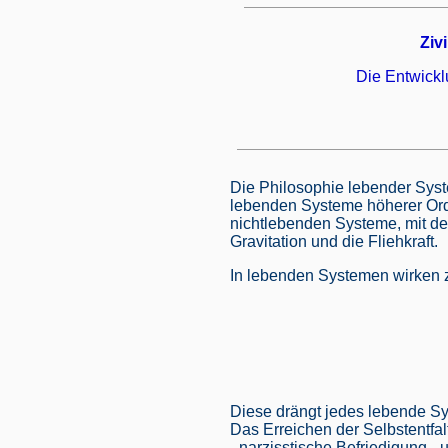
Ziv
Die Entwick
Die Philosophie lebender Syst
lebenden Systeme höherer Ordn
nichtlebenden Systeme, mit den
Gravitation und die Fliehkraft.
In lebenden Systemen wirken z
Diese drängt jedes lebende S
Das Erreichen der Selbstentfa
- narzisstische Befriedigung -