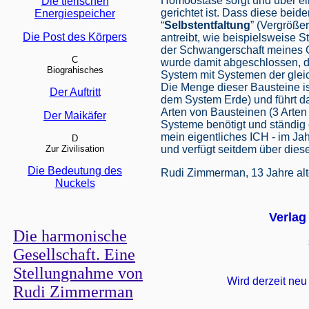
Homöostase sorgt und über ei
Die tierischen
gerichtet ist. Dass diese beide
Energiespeicher
“
Selbstentfaltung
” (Vergröße
Die Post des Körpers
antreibt, wie beispielsweise S
der Schwangerschaft meines G
C
wurde damit abgeschlossen, da
Biograhisches
System mit Systemen der glei
Die Menge dieser Bausteine i
Der Auftritt
dem System Erde) und führt d
Arten von Bausteinen (3 Arten
Der Maikäfer
Systeme benötigt und ständig 
mein eigentliches ICH - im J
D
Zur Zivilisation
und verfügt seitdem über dies
Die Bedeutung des
Rudi Zimmerman, 13 Jahre alt
Nuckels
Verlag
Die harmonische
Gesellschaft. Eine
Stellungnahme von
Wird derzeit neu
Rudi Zimmerman