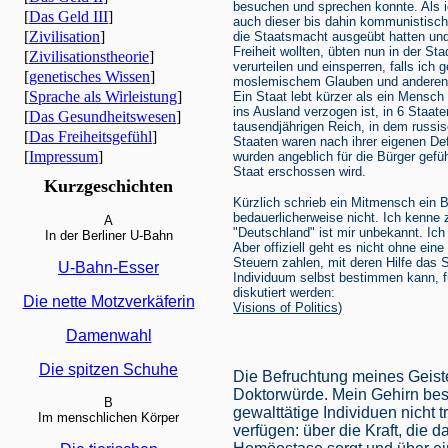
besuchen und sprechen konnte. Als i
[
Das Geld III
]
auch dieser bis dahin kommunistische
[
Zivilisation
]
die Staatsmacht ausgeübt hatten und
Freiheit wollten, übten nun in der S
[
Zivilisationstheorie
]
verurteilen und einsperren, falls ic
[
genetisches Wissen
]
moslemischem Glauben und anderen 
[
Sprache als Wirleistung
]
Ein Staat lebt kürzer als ein Mensch
ins Ausland verzogen ist, in 6 Staat
[
Das Gesundheitswesen
]
tausendjährigen Reich, in dem russi
[
Das Freiheitsgefühl
]
Staaten waren nach ihrer eigenen Def
[
Impressum
]
wurden angeblich für die Bürger gefü
Staat erschossen wird.
Kurzgeschichten
Kürzlich schrieb ein Mitmensch ein B
bedauerlicherweise nicht. Ich kenne
A
"Deutschland" ist mir unbekannt. Ich
In der Berliner U-Bahn
Aber offiziell geht es nicht ohne ei
Steuern zahlen, mit deren Hilfe das 
U-Bahn-Esser
Individuum selbst bestimmen kann, f
diskutiert werden:
Die nette Motzverkäferin
Visions of Politics
)
Damenwahl
Die spitzen Schuhe
Die Befruchtung meines Geiste
Doktorwürde. Mein Gehirn besc
B
gewalttätige Individuen nicht 
Im menschlichen Körper
verfügen: über die Kraft, die 