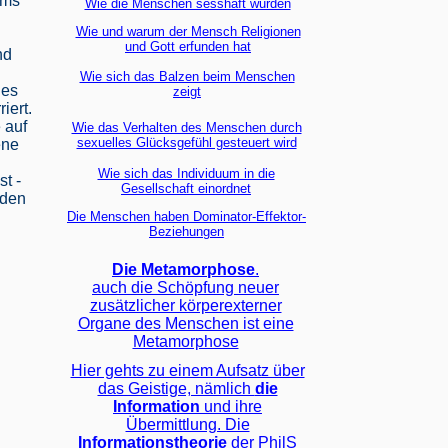
ems
Wie die Menschen sesshaft wurden
Wie und warum der Mensch Religionen
und Gott erfunden hat
nd
Wie sich das Balzen beim Menschen
des
zeigt
iert.
 auf
Wie das Verhalten des Menschen durch
sexuelles Glücksgefühl gesteuert wird
ene
Wie sich das Individuum in die
t -
Gesellschaft einordnet
nden
.
Die Menschen haben Dominator-Effektor-
Beziehungen
Die Metamorphose
.
auch die Schöpfung neuer
zusätzlicher körperexterner
Organe des Menschen ist eine
Metamorphose
Hier gehts zu einem Aufsatz über
das Geistige, nämlich
die
Information
und ihre
Übermittlung. Die
Informationstheorie
der PhilS